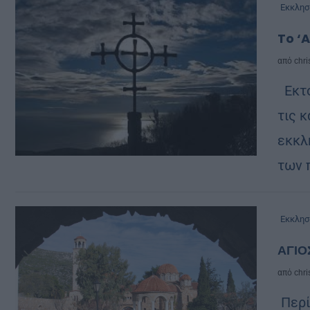
Εκκλησ
To ‘A
από
chri
Εκτό
τις 
εκκλ
των π
Εκκλησ
ΑΓΙΟ
από
chri
Περί