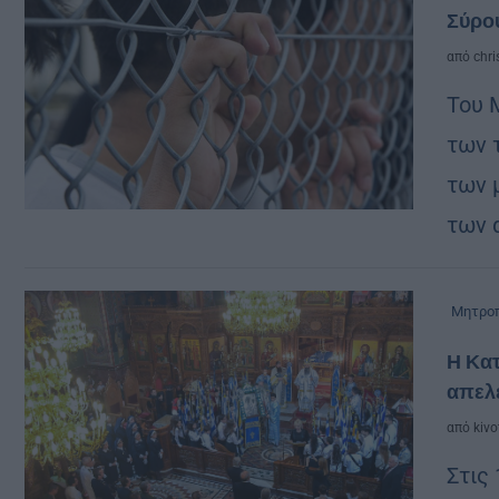
Σύρου
από
chri
Toυ 
των 
των 
των α
Μητροπ
Η Κατ
απελ
από
kivo
Στις