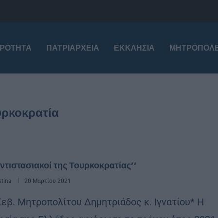
ΙΡΌΤΗΤΑ
ΠΑΤΡΙΑΡΧΕΊΑ
ΕΚΚΛΗΣΊΑ
ΜΗΤΡΟΠΌΛΕ
υρκοκρατία
Αντιστασιακοί της Τουρκοκρατίας’’
stina
20 Μαρτίου 2021
Σεβ. Μητροπολίτου Δημητριάδος κ. Ιγνατίου* Η