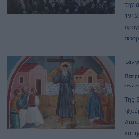
την 
1912
πραγ
αφορ
Εκκλησ
Πατρ
από
kivo
Της 
ηξεύ
Διατ
και η