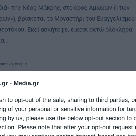
διά» της Νέας Μάκρης, στο όρος Αμώμων («των
ρών»), βρίσκεται το Μοναστήρι του Ευαγγελισμού
Θεοτόκου. Εκεί ασκήτεψε, είκοσι οκτώ ολόκληρα
α, …
ιαστική Ιστορία
ΡΩΜΑ της «KτΟ»: Η Ορθοδοξία διέσωσε την Εθνική
.gr -
Media.gr
ότητα
stina
12 Οκτωβρίου 2018
sh to opt-out of the sale, sharing to third parties, o
ει η Βιργινία Δ. Χαμουδοπούλου –
ng of your personal or sensitive information for ta
ing by us, please use the below opt-out section to 
ταντινίδου Iστορικός Mετά την ευλογημένη
ection. Please note that after your opt-out request 
ντηση και σύζευξη του Ελληνισμού με τον