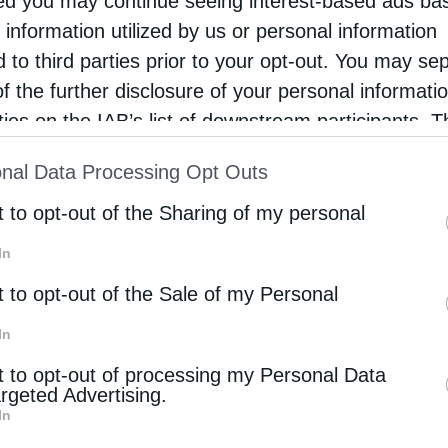
d you may continue seeing interest-based ads ba
τιανισμό, στα πλαίσια της Ανατολικής
 information utilized by us or personal information
κρατορίας της Νέας Ρώμης, της Ρωμανίας/
d to third parties prior to your opt-out. You may se
ντίου (4ος-15ος αιών) …
of the further disclosure of your personal informati
rties on the IAB’s list of downstream participants. T
ion may also be disclosed by us to third parties on
ία
nal Data Processing Opt Outs
st of Downstream Participants
that may further discl
rd parties.
ας σώζουν τα Kόμματα αλλά η πίστη μας στο Θεό και
t to opt-out of the Sharing of my personal
 πατρίδα!»
In
stina
28 Ιουνίου 2018
t to opt-out of the Sale of my Personal
ρωπαῖοι σύμμαχοί μας –οἱ Ἰταλοί, οἱ Ἄγγλοι, οἱ
In
οι– μᾶς πρόδωσαν καὶ μᾶς κατέστρεψαν.
t to opt-out of processing my Personal Data
τίας τοὺς χάσαμε τὴν Πόλη ἀλλὰ καὶ τὴ Μ. Ἀσία.
argeted Advertising.
In
τίας τους εἴχαμε τουρκοκρατία γιὰ …