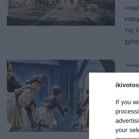
«καρ
καθα
της 
χρόνι
Εκκλησ
ΑΦΙΕ
ikivotos
Ταυτ
από
chri
If you wi
Γράφ
processi
advertis
Κωνσ
your sel
συνά