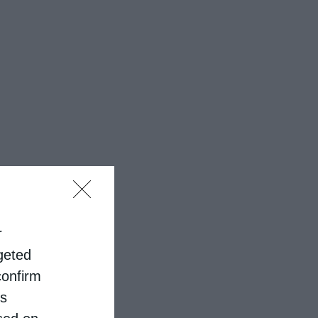
r
rgeted
confirm
is