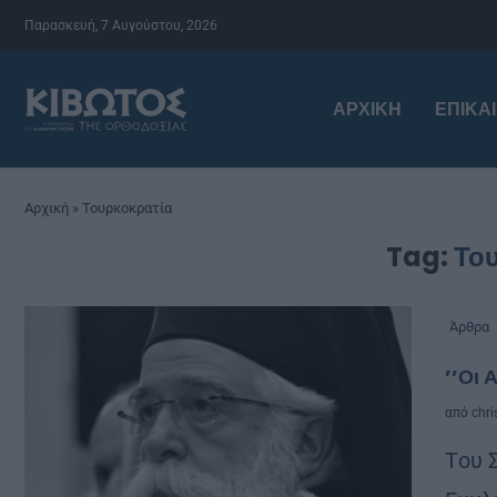
Παρασκευή, 7 Αυγούστου, 2026
ΑΡΧΙΚΉ
ΕΠΙΚΑ
Αρχική
»
Τουρκοκρατία
Tag:
Το
Άρθρα
’’Οι 
από
chri
Tου 