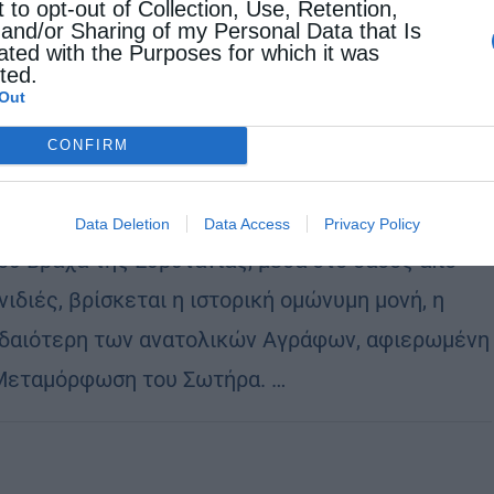
t to opt-out of Collection, Use, Retention,
 and/or Sharing of my Personal Data that Is
ated with the Purposes for which it was
νηματικός Τουρισμός
cted.
Out
μόρφωση του Σωτήρα (Βράχας): Το «λημέρι» των
ιστών
CONFIRM
stina
27 Ιουνίου 2018
 απομονωμένη, ορεινή περιοχή βόρεια του
Data Deletion
Data Access
Privacy Policy
ού Βράχα της Ευρυτανίας, μέσα στο δάσος από
ιδιές, βρίσκεται η ιστορική ομώνυμη μονή, η
δαιότερη των ανατολικών Αγράφων, αφιερωμένη
Μεταμόρφωση του Σωτήρα. …