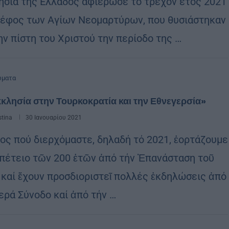
ησία της Ελλάδος αφιέρωσε το τρέχον έτος 2021
νέφος των Αγίων Νεομαρτύρων, που θυσιάστηκαν
ην πίστη του Χριστού την περίοδο της …
ώματα
κλησία στην Τουρκοκρατία και την Εθνεγερσία»
stina
30 Ιανουαρίου 2021
τος πού διερχόμαστε, δηλαδή τό 2021, ἑορτάζουμε
ἐπέτειο τῶν 200 ἐτῶν ἀπό τήν Ἐπανάσταση τοῦ
 καί ἔχουν προσδιοριστεῖ πολλές ἐκδηλώσεις ἀπό
Ἱερά Σύνοδο καί ἀπό τήν …