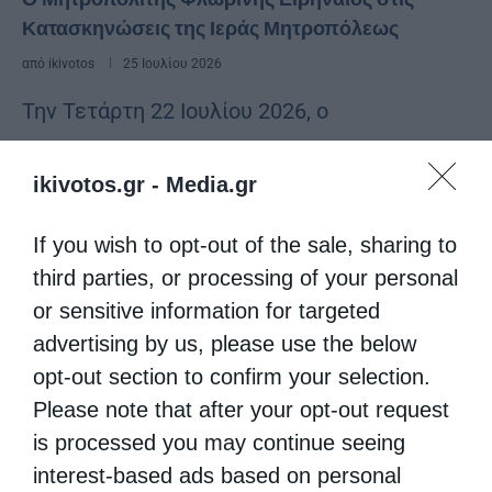
Κατασκηνώσεις της Ιεράς Μητροπόλεως
από
ikivotos
25 Ιουλίου 2026
Την Τετάρτη 22 Ιουλίου 2026, ο
Σεβασμιώτατος Μητροπολίτης Φλωρίνης,
ikivotos.gr -
Media.gr
Πρεσπών και Εορδαίας κ. Ειρηναίος
επισκέφθηκε τις εγκαταστάσεις των
If you wish to opt-out of the sale, sharing to
Κατασκηνώσεων της Ιεράς μας
third parties, or processing of your personal
Μητροπόλεως, όπου κατά την περίοδο αυτή
or sensitive information for targeted
advertising by us, please use the below
φιλοξενούνται αγόρια …
opt-out section to confirm your selection.
Please note that after your opt-out request
is processed you may continue seeing
interest-based ads based on personal