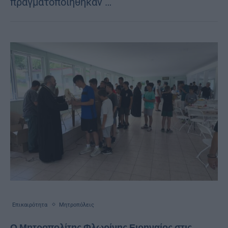
πραγματοποιήθηκαν …
Επικαιρότητα
Μητροπόλεις
Ο Μητροπολίτης Φλωρίνης Ειρηναίος στις