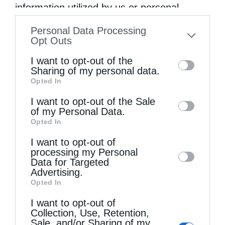
information utilized by us or personal
information disclosed to third parties prior
Personal Data Processing
to your opt-out. You may separately opt-out
Opt Outs
of the further disclosure of your personal
I want to opt-out of the
information by third parties on the IAB’s list
Sharing of my personal data.
Opted In
of downstream participants. This
information may also be disclosed by us to
I want to opt-out of the Sale
of my Personal Data.
third parties on the
IAB’s List of
Opted In
Downstream Participants
that may further
Επικαιρότητα
Μητροπόλεις
I want to opt-out of
disclose it to other third parties.
processing my Personal
Η εορτή του Προφήτου Ηλιού στη Μελίτη
Data for Targeted
Φλώρινας
Advertising.
Opted In
από
ikivotos
21 Ιουλίου 2026
I want to opt-out of
Τη Δευτέρα 20 Ιουλίου 2026, εορτή του
Collection, Use, Retention,
Sale, and/or Sharing of my