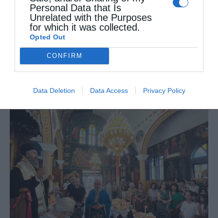
Προφήτου Ηλιού του Θεσβίτου, στον
Personal Data that Is
Unrelated with the Purposes
πανηγυρίζοντα Ιερό Ναό Προφήτου Ηλιού
for which it was collected.
Μελίτης Φλώρινας τελέστηκαν ο Όρθρος και
Opted Out
η Αρχιερατική Θεία Λειτουργία,
CONFIRM
ιερουργούντος του Σεβασμιωτάτου …
Data Deletion
Data Access
Privacy Policy