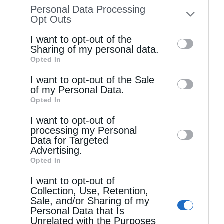
information disclosed to third parties prior
Personal Data Processing
to your opt-out. You may separately opt-out
Opt Outs
of the further disclosure of your personal
I want to opt-out of the
information by third parties on the IAB’s list
Sharing of my personal data.
Opted In
of downstream participants. This
information may also be disclosed by us to
I want to opt-out of the Sale
Τελευταία άρθρα
of my Personal Data.
third parties on the
IAB’s List of
Opted In
Downstream Participants
that may further
I want to opt-out of
disclose it to other third parties.
Η LEROY MERLIN στηρίζει τον Ελληνικό Ερυθρό
processing my Personal
Data for Targeted
Σταυρό με δωρεά επιχειρησιακού εξοπλισμού για
Advertising.
Opted In
την αντιμετώπιση των καταστροφικών
I want to opt-out of
πυρκαγιών
Collection, Use, Retention,
Sale, and/or Sharing of my
Personal Data that Is
Η “Κιβωτός της Ορθοδοξίας” σε όλα τα περίπτερα
Unrelated with the Purposes