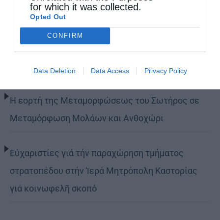
for which it was collected.
Opted Out
Δημητριάδος Ιγνάτιος: «Η Παναγία μας δείχνει
CONFIRM
τον δρόμο της ταπείνωσης και της σιωπής»
(ΦΩΤΟ)
Data Deletion
Data Access
Privacy Policy
Η εορτή της Μεταμορφώσεως του Σωτήρος σε
Μεταμόρφωση Μολάων και Ανθοχώρι
Εὐχαριστίες γιά τήν παραχώρηση τμήματος
στρατοπέδου στήν Ἱερά Μητρόπολη Καστορίας
γιά κοινωφελῆ σκοπό