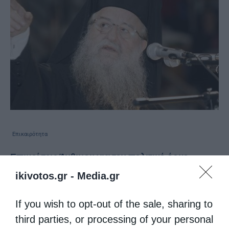
Επικαιρότητα
Επικρίσεις Άνθιμου για τον πολιτικό όρκο
υπουργών – Το περιστατικό με τον Τσίπρα στο
ikivotos.gr -
Media.gr
Άγιο Όρος
από
christina
19 Μαρτίου 2018
If you wish to opt-out of the sale, sharing to
third parties, or processing of your personal
Την πρόσφατη ορκωμοσία των νέων