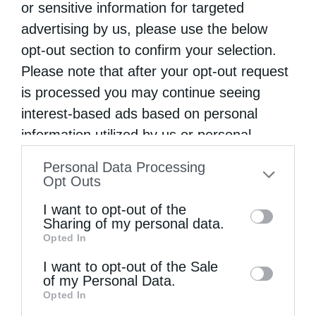
or sensitive information for targeted
υπουργών της κυβέρνησης με πολιτικό όρκο
advertising by us, please use the below
σχολίασε με αιχμηρό τρόπο ο Μητροπολίτης
opt-out section to confirm your selection.
Θεσσαλονίκης κ. Άνθιμος, που χοροστάτησε
Please note that after your opt-out request
στη θεία λειτουργία στον Ιερό Ναό των
is processed you may continue seeing
interest-based ads based on personal
Αγίων …
information utilized by us or personal
information disclosed to third parties prior
Personal Data Processing
to your opt-out. You may separately opt-out
Opt Outs
of the further disclosure of your personal
I want to opt-out of the
information by third parties on the IAB’s list
Sharing of my personal data.
Opted In
of downstream participants. This
information may also be disclosed by us to
I want to opt-out of the Sale
of my Personal Data.
third parties on the
IAB’s List of
Opted In
Downstream Participants
that may further