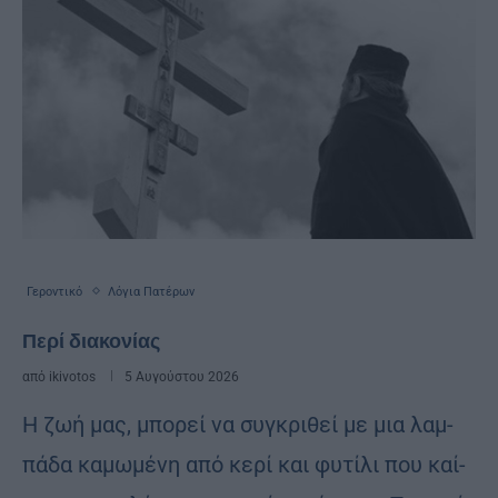
Γεροντικό
Λόγια Πατέρων
Περί διακονίας
από
ikivotos
5 Αυγούστου 2026
Η ζωή μας, μπο­ρεί να συγ­κρι­θεί με μια λαμ­
πά­δα κα­μω­μέ­νη από κερί και φυ­τί­λι που καί­