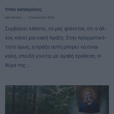
Όταν κατακρίνεις
από
ikivotos
5 Αυγούστου 2026
Συμ­βαί­νει κά­πο­τε, να μας φαί­νε­ται, ότι ο άλ­
λος κά­νει μια κακή πρά­ξη. Στην πραγ­μα­τι­κό­
τη­τα όμως, η πρά­ξη αυτή μπο­ρεί να εί­ναι
καλή, επει­δή γί­νε­ται με αγα­θή πρό­θε­ση. Η
θύρα της …