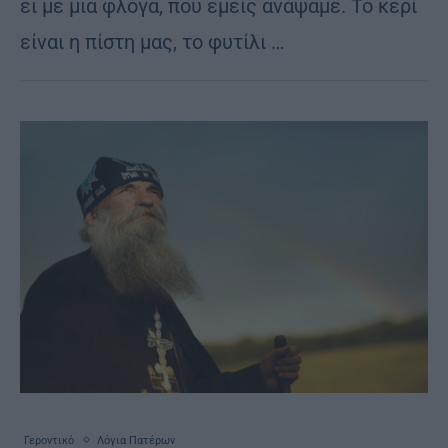
ει με μια φλό­γα, που εμείς ανά­ψα­με. Το κερί
εί­ναι η πί­στη μας, το φυ­τί­λι …
Γεροντικό
Λόγια Πατέρων