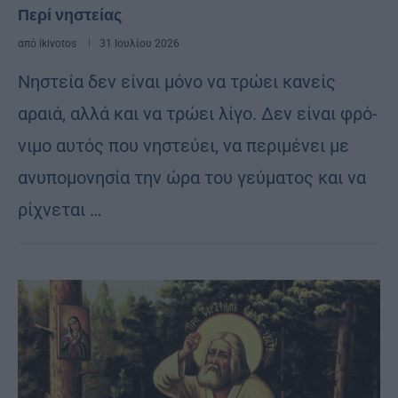
Περί νηστείας
από
ikivotos
31 Ιουλίου 2026
Νη­στεία δεν εί­ναι μόνο να τρώ­ει κα­νείς
αραιά, αλλά και να τρώ­ει λίγο. Δεν εί­ναι φρό­
νι­μο αυ­τός που νη­στεύ­ει, να πε­ρι­μέ­νει με
ανυ­πο­μο­νη­σία την ώρα του γεύ­μα­τος και να
ρί­χνε­ται …