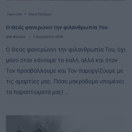
Γεροντικό
Λόγια Πατέρων
Ο Θεός φα­νε­ρώ­νει την φι­λαν­θρω­πία Του
από
ikivotos
5 Αυγούστου 2026
Ο Θεός φα­νε­ρώ­νει την φι­λαν­θρω­πία Του, όχι
μόνο όταν κά­νου­με το καλό, αλλά και όταν
Τον προ­σβάλ­λου­με και Τον πα­ρορ­γί­ζου­με με
τις αμαρ­τί­ες μας. Πόσο μα­κρό­θυ­μα υπο­μέ­νει
τα πα­ρα­πτώ­μα­τά μας! …