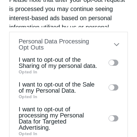
απα­ραί­τη­το …
is processed you may continue seeing
interest-based ads based on personal
information utilized by us or personal
information disclosed to third parties prior
Personal Data Processing
to your opt-out. You may separately opt-out
Opt Outs
of the further disclosure of your personal
I want to opt-out of the
information by third parties on the IAB’s list
Sharing of my personal data.
Opted In
of downstream participants. This
information may also be disclosed by us to
I want to opt-out of the Sale
of my Personal Data.
third parties on the
IAB’s List of
Opted In
Downstream Participants
that may further
I want to opt-out of
disclose it to other third parties.
processing my Personal
Data for Targeted
Γεροντικό
Advertising.
Opted In
Περι πνευματικής ζωής