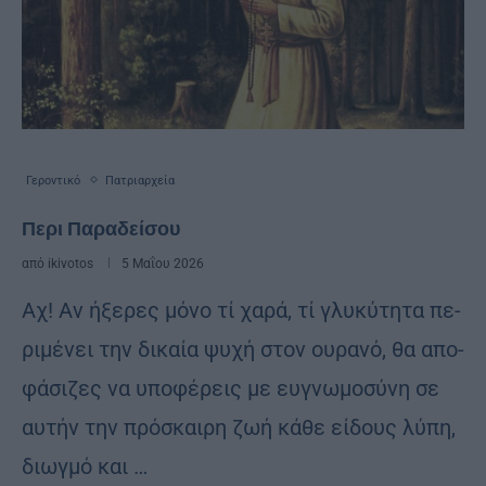
Γεροντικό
Πατριαρχεία
Περι Παραδείσου
από
ikivotos
5 Μαΐου 2026
Αχ! Αν ήξε­ρες μόνο τί χαρά, τί γλυ­κύ­τη­τα πε­
ρι­μέ­νει την δι­καία ψυχή στον ου­ρα­νό, θα απο­
φά­σι­ζες να υπο­φέ­ρεις με ευ­γνω­μο­σύ­νη σε
αυ­τήν την πρό­σκαι­ρη ζωή κάθε εί­δους λύπη,
διωγ­μό και …