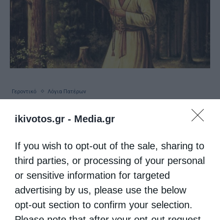
Γεροντικό
Λόγια Πατέρων
Περί προσευχης
ikivotos.gr -
Media.gr
από
ikivotos
29 Ιουλίου 2026
If you wish to opt-out of the sale, sharing to
Η προ­σευ­χή, η νη­στεία, η αγρυ­πνία, η άσκη­ση
third parties, or processing of your personal
και όποιο Χρι­στια­νι­κό έργο, όσο καλό και αν
or sensitive information for targeted
εί­ναι αυτό κα­θαυ­τό, δεν μπο­ρεί να γί­νει σκο­
advertising by us, please use the below
πός της Χρι­στια­νι­κής ζωής, μο­λο­νό­τι εί­ναι
opt-out section to confirm your selection.
Please note that after your opt-out request