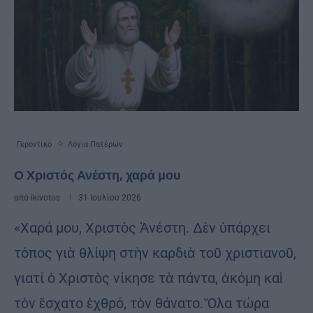
Γεροντικό
Λόγια Πατέρων
Ο Χριστός Ανέστη, χαρά μου
από
ikivotos
31 Ιουλίου 2026
«Χαρά μου, Χριστὸς Ἀνέστη. Δὲν ὑπάρχει
τόπος γιὰ θλίψη στὴν καρδιὰ τοῦ χριστιανοῦ,
γιατί ὁ Χριστὸς νίκησε τὰ πάντα, ἀκόμη καὶ
τὸν ἔσχατο ἐχθρό, τὸν θάνατο. Ὅλα τώρα