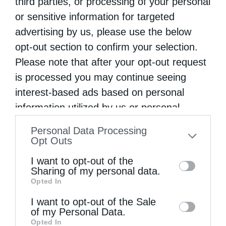
third parties, or processing of your personal
or sensitive information for targeted
Ηθική ελευθερία
advertising by us, please use the below
opt-out section to confirm your selection.
Please note that after your opt-out request
is processed you may continue seeing
interest-based ads based on personal
information utilized by us or personal
information disclosed to third parties prior
Personal Data Processing
to your opt-out. You may separately opt-out
Opt Outs
of the further disclosure of your personal
I want to opt-out of the
information by third parties on the IAB’s list
Sharing of my personal data.
Η Εξομολόγηση
Opted In
of downstream participants. This
information may also be disclosed by us to
I want to opt-out of the Sale
of my Personal Data.
third parties on the
IAB’s List of
Opted In