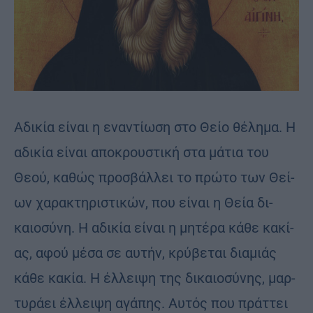
Αδι­κία εί­ναι η εναν­τί­ω­ση στο Θείο θέ­λη­μα. Η
αδι­κία εί­ναι απο­κρου­στι­κή στα μά­τια του
Θεού, κα­θώς προ­σβάλ­λει το πρώ­το των Θεί­
ων χα­ρα­κτη­ρι­στι­κών, που εί­ναι η Θεία δι­
καιο­σύ­νη. Η αδι­κία εί­ναι η μη­τέ­ρα κάθε κα­κί­
ας, αφού μέσα σε αυ­τήν, κρύ­βε­ται δια­μιάς
κάθε κα­κία. Η έλ­λει­ψη της δι­καιο­σύ­νης, μαρ­
τυ­ρά­ει έλ­λει­ψη αγά­πης. Αυ­τός που πράτ­τει