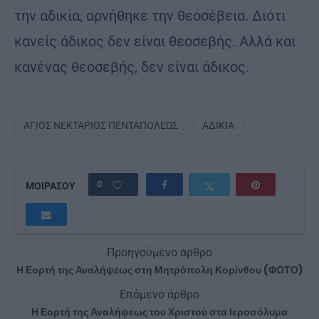
την αδι­κία, αρ­νή­θη­κε την θε­ο­σέ­βεια. Διό­τι
κα­νείς άδι­κος δεν εί­ναι θε­ο­σε­βής. Αλλά και
κα­νέ­νας θε­ο­σε­βής, δεν εί­ναι άδι­κος.
ΆΓΙΟΣ ΝΕΚΤΆΡΙΟΣ ΠΕΝΤΑΠΌΛΕΩΣ
ΑΔΙΚΊΑ
0
ΜΟΙΡΑΣΟΥ
Προηγούμενο άρθρο
Η Εορτή της Αναλήψεως στη Μητρόπολη Κορίνθου (ΦΩΤΟ)
Επόμενο άρθρο
Η Εορτή της Αναλήψεως του Χριστού στα Ιεροσόλυμα