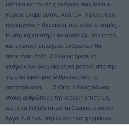
υπηρεσίες του στις ανάγκες σου, διότι ο
Κύριος έκαμε αυτόν. Από τον ῞Υψιστο Θεό
προέρχεται η θεραπεία, που δίδει ο ιατρός, …
Η ιατρική επιστήμη θα αναδείξει τον ιατρό,
και ενώπιον επισήμων ανθρώπων θα
αποκτήσει δόξα. Ο Κύριος όρισε να
φυτρώνουν φαρμακευτικά βότανα από την
γη, ο δε φρόνιμος άνθρωπος δεν τα
αποστρέφεται. … Ο ίδιος ο Θεός έδωσε
στους ανθρώπους την ιατρική επιστήμη,
ώστε να δοξάζεται με τα θαυμαστά αυτού
έργα. Διά των ιατρών και των φαρμάκων
θεραπεύει ο Θεός και αφαιρεί τις