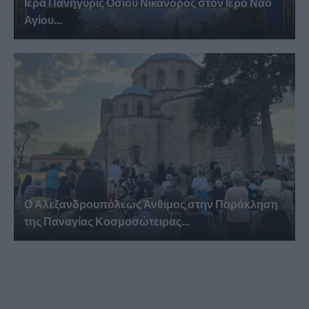
Ιερά Πανήγυρις Οσίου Νικάνορος στον Ιερό Ναό
Αγίου...
Ο Αλεξανδρουπόλεως Άνθιμος στην Παράκληση
της Παναγίας Κοσμοσώτειρας...