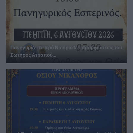
Πανηγυρίζει το Ιερό Ναΐδριο Μεταμορφώσεως του
Σωτήρος Ατραπού...