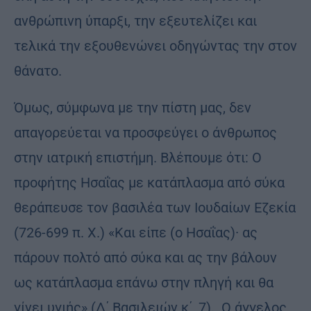
ανθρώπινη ύπαρξι, την εξευτελίζει και
τελικά την εξουθενώνει οδηγώντας την στον
θάνατο.
Όμως, σύμφωνα με την πίστη μας, δεν
απαγορεύεται να προσφεύγει ο άνθρωπος
στην ιατρική επιστήμη. Βλέπουμε ότι: Ο
προφήτης Ησαΐας με κατάπλασμα από σύκα
θεράπευσε τον βασιλέα των Ιουδαίων Εζεκία
(726-699 π. Χ.) «Και είπε (ο Ησαΐας)· ας
πάρουν πολτό από σύκα και ας την βάλουν
ως κατάπλασμα επάνω στην πληγή και θα
γίνει υγιής» (Δ΄ Βασιλειών κ΄, 7). Ο άγγελος