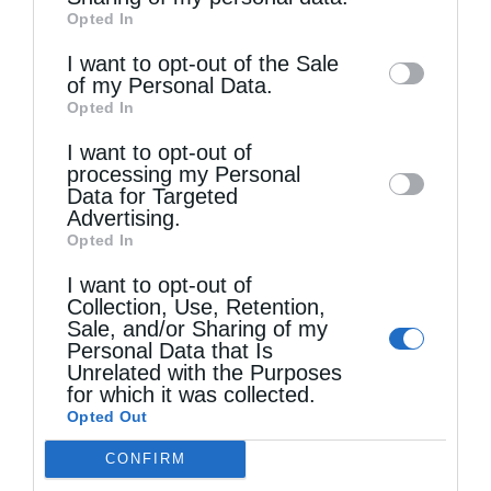
Opted In
of downstream participants. This
κατευόδωσις της υγείας είναι στα χέρια των
information may also be disclosed by us to
I want to opt-out of the Sale
ιατρών, διότι και αυτοί με την σειρά τους
of my Personal Data.
third parties on the
IAB’s List of
Opted In
προσεύχονται προς τον Κύριο, να
Downstream Participants
that may further
I want to opt-out of
disclose it to other third parties.
κατευοδώσει τις προσπάθειές τους και να
processing my Personal
Data for Targeted
επιτύχουν ελάφρυνσι και θεραπεία της
Advertising.
νόσου για την συνέχεια της ζωής. …Εκείνος
Opted In
ο οποίος αμαρτάνει ενώπιον του Δημιουργού
I want to opt-out of
Collection, Use, Retention,
του, θα ασθενήσει και θα περιέλθει στα χέρια
Sale, and/or Sharing of my
Personal Data that Is
του ιατρού» (Σοφία Σειράχ λη΄ 1-8 και 12-15).
Unrelated with the Purposes
for which it was collected.
Opted Out
CONFIRM