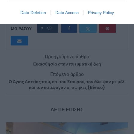
ΚΑΙΣΑΡΙΑΝΉΣ ΔΑΝΙΉΛ
Data Deletion
Data Access
Privacy Policy
0
ΜΟΙΡΑΣΟΥ
Προηγούμενο άρθρο
Ευαισθησία στην πνευματική ζωή
Επόμενο άρθρο
Ο Άγιος Αστείος που, επί του Σταυρού, τον άλειψαν με μέλι
και τον κατέφαγαν οι σφήκες (Βίντεο)
ΔΕΙΤΕ ΕΠΙΣΗΣ