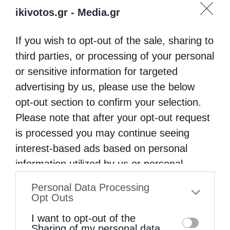
ikivotos.gr -
Media.gr
ενοχλήσεις του ασθενούς. Ο φαρμακοποιός
με τα διάφορα βότανα κατασκευάζει
If you wish to opt-out of the sale, sharing to
φαρμακευτική σύνθεσι και είναι ατελείωτα
third parties, or processing of your personal
or sensitive information for targeted
τα φαρμακευτικά του παρασκευάσματα, ώστε
advertising by us, please use the below
να έρχεται η θεραπεία και η γαλήνη από το
opt-out section to confirm your selection.
φάρμακό του σε όλους τους ασθενείς της
Please note that after your opt-out request
οικουμένης…
is processed you may continue seeing
interest-based ads based on personal
Να προσφύγεις δε κατόπιν και στον ιατρό,
information utilized by us or personal
διότι ο Θεός τον δημιούργησε και τον
information disclosed to third parties prior
Personal Data Processing
ανάδειξε. Μη τον απομακρύνεις από κοντά
to your opt-out. You may separately opt-out
Opt Outs
of the further disclosure of your personal
σου, διότι έχεις την ανάγκη του. Πολλές
I want to opt-out of the
information by third parties on the IAB’s list
Sharing of my personal data.
φορές η θεραπεία της ασθένειας και η