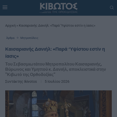
Αρχική
»
Καισαριανής Δανιήλ: «Παρά ‘Υψίστου εστίν η ίασις»
Άρθρα
Μητροπόλεις
Καισαριανής Δανιήλ: «Παρά ‘Υψίστου εστίν η
ίασις»
Του Σεβασμιωτάτου Μητροπολίτου Καισαριανής,
Βύρωνος και Υμηττού κ. Δανιήλ, αποκλειστικά στην
"Κιβωτό της Ορθοδοξίας"
Συντάκτης
Ikivotos
5 Ιουλίου 2026