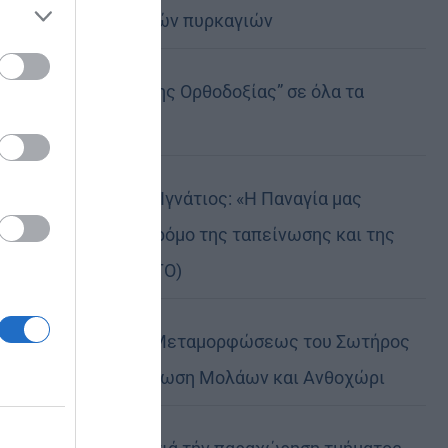
καταστροφικών πυρκαγιών
ose it to
Η “Κιβωτός της Ορθοδοξίας” σε όλα τα
περίπτερα
Δημητριάδος Ιγνάτιος: «Η Παναγία μας
δείχνει τον δρόμο της ταπείνωσης και της
σιωπής» (ΦΩΤΟ)
Η εορτή της Μεταμορφώσεως του Σωτήρος
σε Μεταμόρφωση Μολάων και Ανθοχώρι