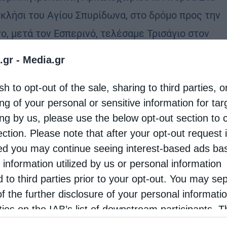
κλήσι του Αγίου Σπυρίδωνα, στο δρόμο προς την
ο, μετά τον Εσπερινό, τελέσαμε Τρισάγιο στον
φό Επιφάνιο, γέροντα στο κελί του Αγίου
.gr -
Media.gr
αθίου, …
sh to opt-out of the sale, sharing to third parties, o
ng of your personal or sensitive information for ta
ρος
ing by us, please use the below opt-out section to 
θηκε ο μοναχός Επιφάνιος ο Μυλοποταμινός,
ection. Please note that after your opt-out request 
ειρας του Αγίου Όρους”
d you may continue seeing interest-based ads ba
 information utilized by us or personal information
stina
11 Δεκεμβρίου 2020
d to third parties prior to your opt-out. You may se
ήθηκε μετά από τη μάχη που έδινε με τον
of the further disclosure of your personal informati
ίνο, ο μοναχός Επιφάνιος ο Μυλοποταμινός
rties on the IAB’s list of downstream participants. T
Ιεράς Μονής Μεγίστης Λαύρας Αγίου Όρους.
ion may also be disclosed by us to third parties on