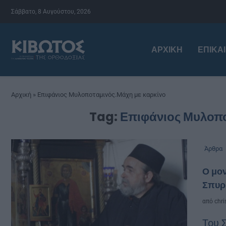
Σάββατο, 8 Αυγούστου, 2026
ΑΡΧΙΚΉ
ΕΠΙΚΑ
Αρχική
»
Επιφάνιος Μυλοποταμινός.Μάχη με καρκίνο
Tag:
Επιφάνιος Μυλοπο
Άρθρα
Ο μον
Σπυρ
από
chri
Του 