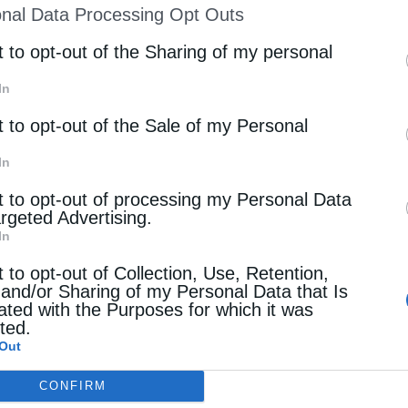
nal Data Processing Opt Outs
 γνωστός ως ο «μάγειρας του Αγίου Όρους», …
st of Downstream Participants
that may further discl
rd parties.
t to opt-out of the Sharing of my personal
In
t to opt-out of the Sale of my Personal
In
t to opt-out of processing my Personal Data
argeted Advertising.
In
t to opt-out of Collection, Use, Retention,
 and/or Sharing of my Personal Data that Is
ated with the Purposes for which it was
cted.
Out
CONFIRM