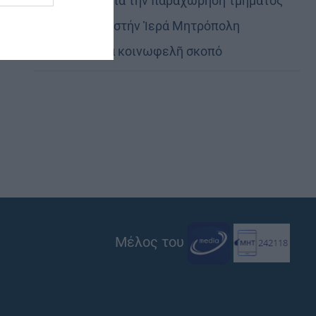
Εὐχαριστίες γιά τήν παραχώρηση τμήματος
στρατοπέδου στήν Ἱερά Μητρόπολη
Καστορίας γιά κοινωφελῆ σκοπό
Μέλος του