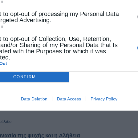
In
οπολίτης Πειραιώς: Επίσκεψη στον ανακαινισμένο
t to opt-out of processing my Personal Data
ικό Σταθμό της Μητροπόλεως
argeted Advertising.
In
stina
9 Ιουνίου 2021
t to opt-out of Collection, Use, Retention,
τροπολίτης Πειραιώς κ. Σεραφείμ επισκέφθηκε
 and/or Sharing of my Personal Data that Is
ated with the Purposes for which it was
 ανακαινισμένους χώρους, όπου στεγάζονται ο
cted.
ικός σταθμός και το Νηπιαγωγείο της
Out
οπόλεως και συνομίλησε με τους
CONFIRM
ιδευτικούς, συγχαίροντάς τους για το μεγάλο και
Data Deletion
Data Access
Privacy Policy
σέλιδο
νασία της ψυχής και η Αλήθεια