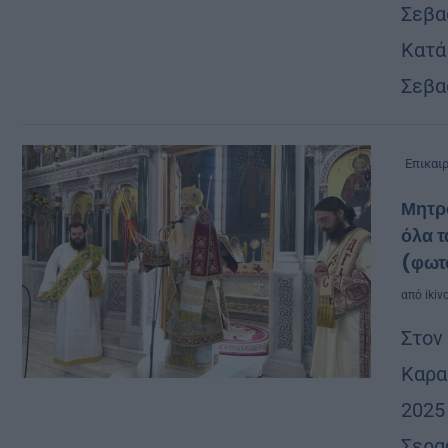
Σεβα
Κατά
Σεβα
Επικαι
Μητρο
όλα τ
(φωτ
από
ikiv
Στον
Καρα
2025
Σερα