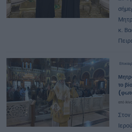
σήμε
Μητρ
κ. Β
Πειρ
Επικαι
Μητρο
το βί
(φωτ
από
ikiv
Στον
Ιερο