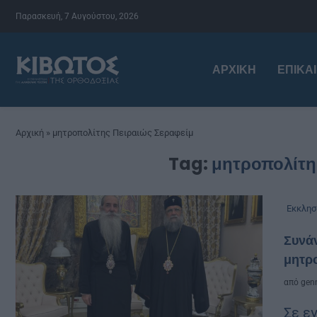
Παρασκευή, 7 Αυγούστου, 2026
ΑΡΧΙΚΉ
ΕΠΙΚΑ
Αρχική
»
μητροπολίτης Πειραιώς Σεραφείμ
Tag:
μητροπολίτη
Εκκλησ
Συνάν
μητρο
από
genn
Σε ε