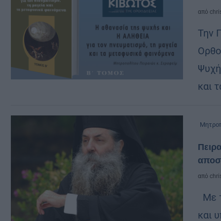
από
chri
Την 
Ορθο
Ψυχή
και 
Μητροπ
Πειρα
αποσ
από
chri
Με τ
και 