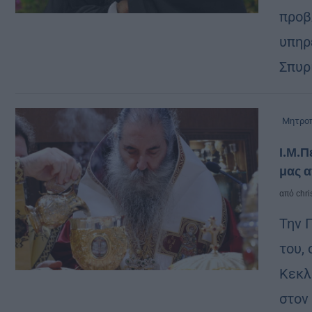
προβ
υπηρ
Σπυρ
Μητροπ
Ι.Μ.Π
μας 
από
chri
Την 
του,
Κεκλ
στον