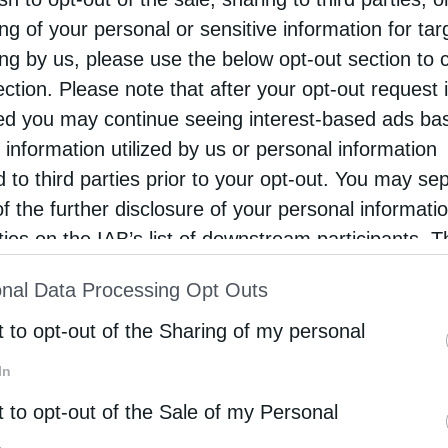
ng of your personal or sensitive information for ta
ing by us, please use the below opt-out section to 
ρότητα
Μητροπόλεις
ection. Please note that after your opt-out request 
ιώς Σεραφείμ: «Είναι σημαντικό ο νέος άνθρωπος να
d you may continue seeing interest-based ads ba
ώσει μέσα του Χριστό και Ελλάδα» (ΦΩΤΟ)
 information utilized by us or personal information
otos
27 Οκτωβρίου 2024
d to third parties prior to your opt-out. You may se
of the further disclosure of your personal informati
κή υπερηφάνεια, έντονη συγκίνηση, χαρά και
rties on the IAB’s list of downstream participants. T
οδοξία για το μέλλον ήταν τα βασικά συναισθήματα
ion may also be disclosed by us to third parties on
σκόρπισαν τα παιδιά των Εκπαιδευτηρίων της
nal Data Processing Opt Outs
st of Downstream Participants
that may further discl
ς Μητροπόλεως Πειραιώς (Βρεφονηπιακός
rd parties.
t to opt-out of the Sharing of my personal
μός, Παιδικός Σταθμός, Νηπιαγωγείο, Δημοτικό, …
In
t to opt-out of the Sale of my Personal
όλεις