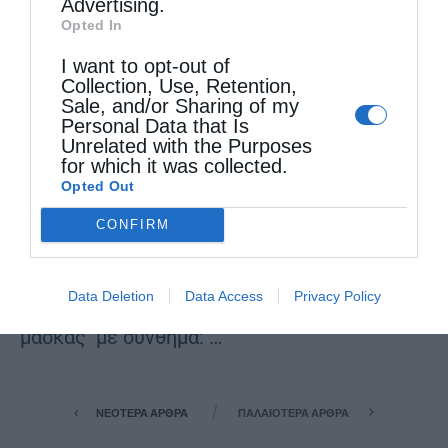
Advertising.
Επικαιρότητα
Opted In
Πρώην Καλαβρύτων : Η μάσκα σκοτώνει, σώστε
I want to opt-out of
τα παιδιά μας!
Collection, Use, Retention,
Sale, and/or Sharing of my
από
christina
4 Σεπτεμβρίου 2020
Personal Data that Is
Unrelated with the Purposes
Παρά τις θέσεις τις επίσημης Εκκλησίας ,
for which it was collected.
Opted Out
της κυβέρνησης αλλά και της επιστημονικής
κοινότητας ο μητροπολίτης πρώην
CONFIRM
Καλαβρύτων κ.Αμβρόσιος καλεί τυς πιστούς
Data Deletion
Data Access
Privacy Policy
σε συγκέντρωση διαμαρτυρίας κατά της
μάσκας με σύνθημα: …
ΝΕΌΤΕΡΑ ΆΡΘΡΑ
ΠΑΛΑΙΌΤΕΡΑ ΆΡΘΡΑ