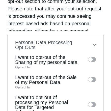
opt-out section to confirm your selection.
αγανάκτησιν ησθάνθην εις τήν ψυχήν μου
Please note that after your opt-out request
καθώς ανέγνωσα τις Δηλώσεις στον ΣΚΑΪ …
is processed you may continue seeing
interest-based ads based on personal
information utilized by us or personal
information disclosed to third parties prior
Personal Data Processing
to your opt-out. You may separately opt-out
Opt Outs
of the further disclosure of your personal
I want to opt-out of the
information by third parties on the IAB’s list
Sharing of my personal data.
Opted In
of downstream participants. This
information may also be disclosed by us to
I want to opt-out of the Sale
of my Personal Data.
third parties on the
IAB’s List of
Opted In
Downstream Participants
that may further
I want to opt-out of
disclose it to other third parties.
processing my Personal
Data for Targeted