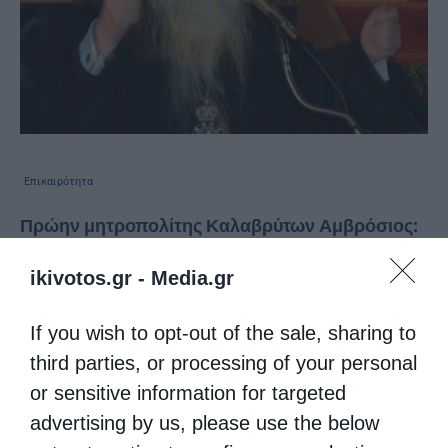
Επικαιρότητα
Πρώην μητροπολίτης Καλαβρύτων Αμβρόσιος:
ΑΠΑΝΤΑΜΕ ΣΤΟΝ ΚΑΘΗΓΗΤΗ κ. ΔΕΡΜΙΤΖΑΚΗ
ikivotos.gr -
Media.gr
από
christina
17 Σεπτεμβρίου 2020
ΑΝΟΙΚΤΗ ΕΠΙΣΤΟΛΗ ‘Ελλογιμώτατον
If you wish to opt-out of the sale, sharing to
third parties, or processing of your personal
Κύριον κ. Μανώλην Δερμιτζάκην Καθηγητήν
or sensitive information for targeted
Γενετικής του Πανεπιστημίου Γενεύης
advertising by us, please use the below
Ελλογιμώτατε κ. Καθηγητά, Πολλήν