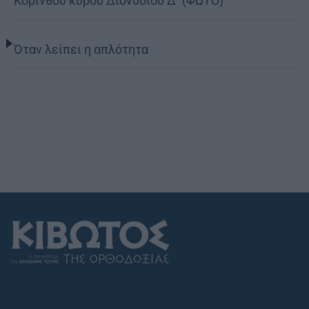
Κορίνθου κυρού Διονυσίου Δ΄ (ΦΩΤΟ)
Όταν λείπει η απλότητα