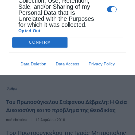
Collection, Use, Retention,
Sale, and/or Sharing of my
Personal Data that Is
Unrelated with the Purposes
for which it was collected.
Opted Out
CONFIRM
Data Deletion
Data Access
Privacy Policy
Άρθρα
Του Πρωτοσύγκελου Στέφανου Δέβρελη: Η Θεία
Δικαιοσύνη και το πρόβλημα της Θεοδικίας
από
christina
12 Απριλίου 2018
Του Πρωτοσυγκέλου της Ιεράς Μητρόπολης