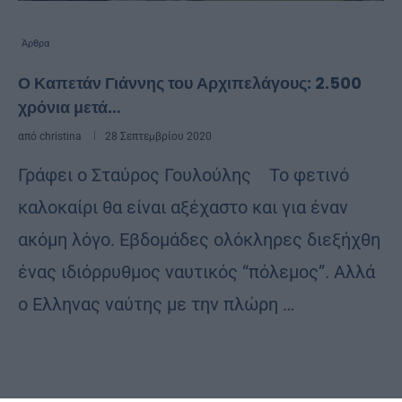
Άρθρα
Ο Καπετάν Γιάννης του Αρχιπελάγους: 2.500
χρόνια μετά…
από
christina
28 Σεπτεμβρίου 2020
Γράφει ο Σταύρος Γουλούλης Το φετινό
καλοκαίρι θα είναι αξέχαστο και για έναν
ακόμη λόγο. Εβδομάδες ολόκληρες διεξήχθη
ένας ιδιόρρυθμος ναυτικός “πόλεμος”. Αλλά
ο Ελληνας ναύτης με την πλώρη …