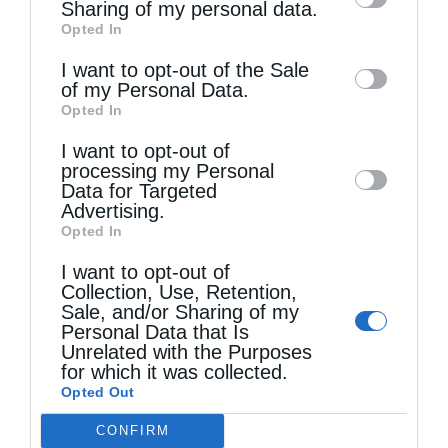
information by third parties on the IAB’s list
Sharing of my personal data.
Opted In
of downstream participants. This
information may also be disclosed by us to
I want to opt-out of the Sale
of my Personal Data.
third parties on the
IAB’s List of
Τελευταία άρθρα
Opted In
Downstream Participants
that may further
I want to opt-out of
disclose it to other third parties.
processing my Personal
Κακό και εκδίκηση
Data for Targeted
Advertising.
Opted In
Χειροτονία Διακόνου από τον Αρχιεπίσκοπο
I want to opt-out of
Collection, Use, Retention,
Αυστραλίας στην Ιερά Επισκοπή Χώρας
Sale, and/or Sharing of my
Personal Data that Is
Unrelated with the Purposes
Δημητριάδος Ιγνάτιος: «Ο Χριστός μάς έδειξε το
for which it was collected.
Opted Out
μέλλον μας» – Με λαμπρότητα εορτάστηκε στον
CONFIRM
Βόλο η Μεταμόρφωση