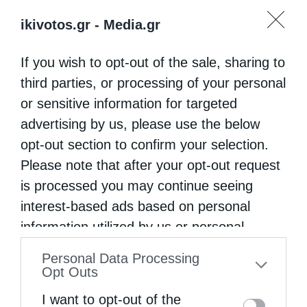
ikivotos.gr -
Media.gr
If you wish to opt-out of the sale, sharing to
third parties, or processing of your personal
or sensitive information for targeted
advertising by us, please use the below
opt-out section to confirm your selection.
Please note that after your opt-out request
is processed you may continue seeing
interest-based ads based on personal
information utilized by us or personal
information disclosed to third parties prior
Personal Data Processing
to your opt-out. You may separately opt-out
Opt Outs
of the further disclosure of your personal
I want to opt-out of the